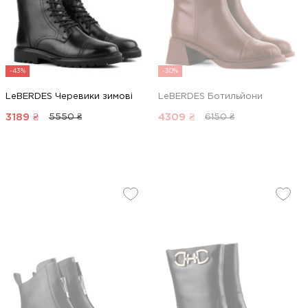
-43%
-30%
LeBERDES Черевики зимові
LeBERDES Ботильйони
3189
₴
4309
₴
5550 ₴
6150 ₴