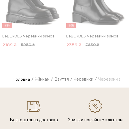
-63%
-69%
LeBERDES Черевики зимові
LeBERDES Черевики зимові
2189
₴
2359
₴
5950 ₴
7650 ₴
Жінкам
Взуття
Черевики
Черевики зимо
Головна
Безкоштовна доставка
Знижки постiйним клiєнтам