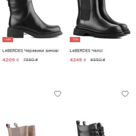
-44%
-35%
LeBERDES Черевики зимові
LeBERDES Челсі
4209
₴
4249
₴
7550 ₴
6550 ₴