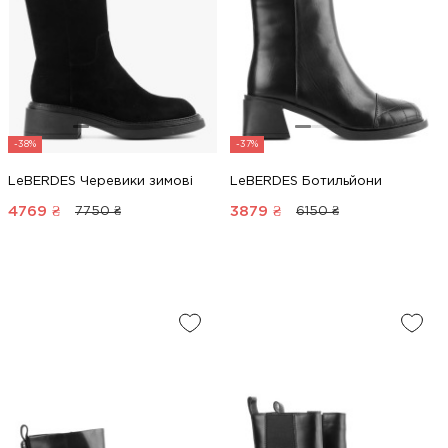
-38%
-37%
LeBERDES Черевики зимові
LeBERDES Ботильйони
4769
₴
3879
₴
7750 ₴
6150 ₴