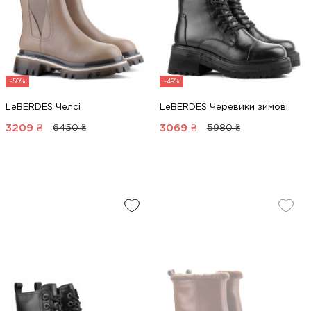
-50%
-49%
LeBERDES Челсі
LeBERDES Черевики зимові
3209
₴
3069
₴
6450 ₴
5980 ₴