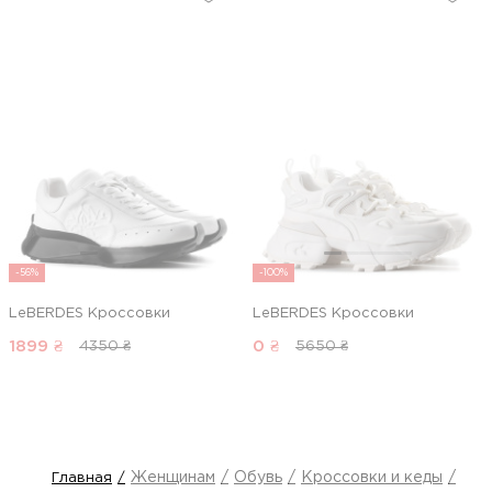
-56%
-100%
LeBERDES Кроссовки
LeBERDES Кроссовки
1899
₴
0
₴
4350 ₴
5650 ₴
Женщинам
Обувь
Кроссовки и кеды
Кро
Главная