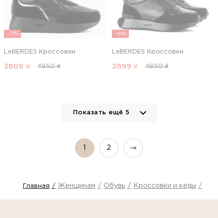
-23%
-44%
LeBERDES Кроссовки
LeBERDES Кроссовки
3809
₴
2699
₴
4950 ₴
4850 ₴
Показать ещё
5
1
2
Женщинам
Обувь
Кроссовки и кеды
Кро
Главная