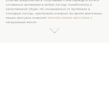
Если вы предпочитаете спортивный стиль одежды и хотите
оставаться активными в любую погоду, позаботьтесь о
качественной обуви. Не отказываться от пробежек в
холодную погоду, чувствовать комфорт во время длительных
пеших прогулок позволят
женские зимние кроссовки
с
натуральным мехом.