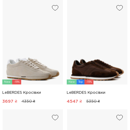
New
-15%
New
Top
-15%
LeBERDES Кросівки
LeBERDES Кросівки
3697
₴
4547
₴
4350 ₴
5350 ₴