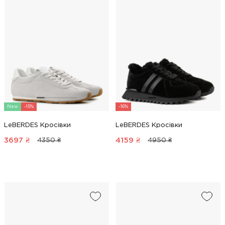
New
-15%
-16%
LeBERDES Кросівки
LeBERDES Кросівки
3697
₴
4159
₴
4350 ₴
4950 ₴