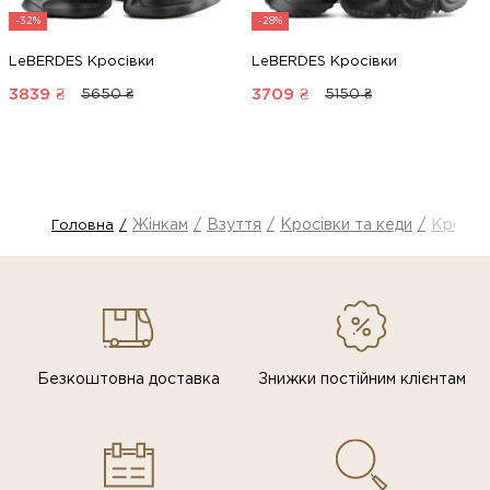
-32%
-28%
LeBERDES Кросівки
LeBERDES Кросівки
3839
₴
3709
₴
5650 ₴
5150 ₴
Жінкам
Взуття
Кросівки та кеди
Кросів
Головна
Безкоштовна доставка
Знижки постiйним клiєнтам