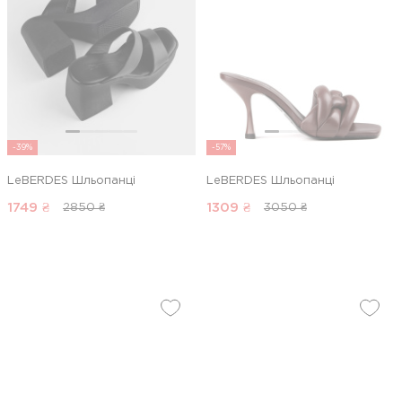
-39%
-57%
LeBERDES Шльопанці
LeBERDES Шльопанці
1749
₴
1309
₴
2850 ₴
3050 ₴