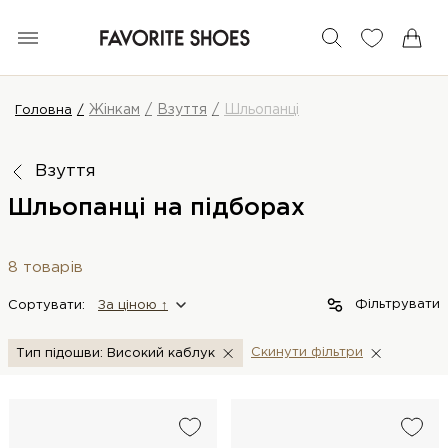
Жінкам
Взуття
Шльопанці
Головна
Взуття
Шльопанці на підборах
8 товарів
Фільтрувати
Сортувати:
За цiною ↑
Скинути фiльтри
Тип підошви: Високий каблук