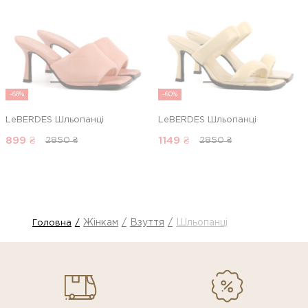
-68%
-60%
LeBERDES Шльопанці
LeBERDES Шльопанці
899
₴
1149
₴
2850 ₴
2850 ₴
Жінкам
Взуття
Шльопанці
Головна