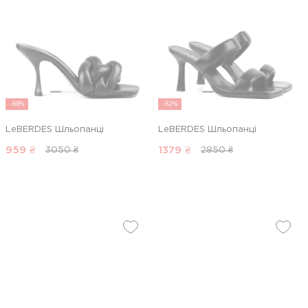
-69%
-52%
LeBERDES Шльопанці
LeBERDES Шльопанці
959
₴
1379
₴
3050 ₴
2850 ₴