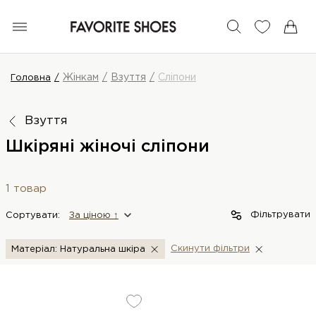
Жінкам
Взуття
Сліпони
Головна
Взуття
Шкіряні жіночі сліпони
1 товар
Фільтрувати
Сортувати:
За цiною ↑
Скинути фiльтри
Матеріал: Натуральна шкіра