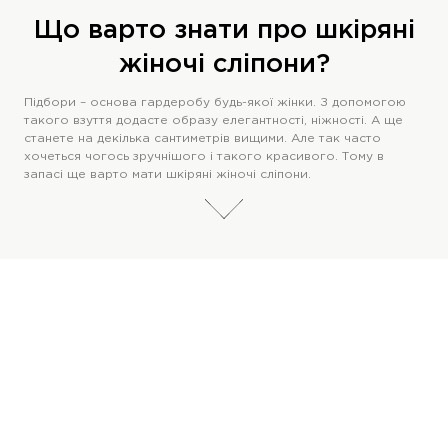
Що варто знати про шкіряні
жіночі сліпони?
Підбори – основа гардеробу будь-якої жінки. З допомогою
такого взуття додасте образу елегантності, ніжності. А ще
станете на декілька сантиметрів вищими. Але так часто
хочеться чогось зручнішого і такого красивого. Тому в
запасі ще варто мати шкіряні жіночі сліпони.