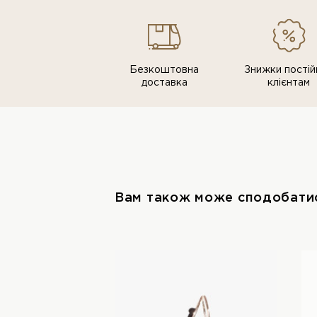
Безкоштовна
Знижки постiй
доставка
клiєнтам
Вам також може сподобати