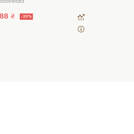
0000010092
88 ₴
-20%