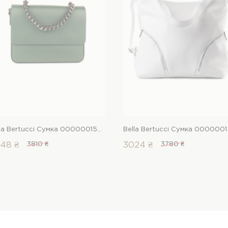
Bella Bertucci Сумка 00000015057 1 Магазин взуття “Favorite Shoes”
48 ₴
3810 ₴
3024 ₴
3780 ₴