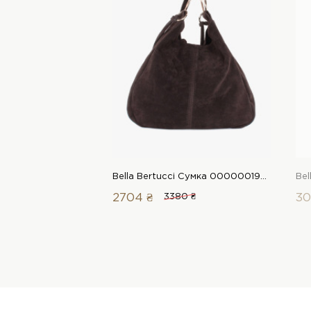
Bella Bertucci Сумка 00000019092 1 Магазин взуття “Favorite Shoes”
2704 ₴
3380 ₴
30