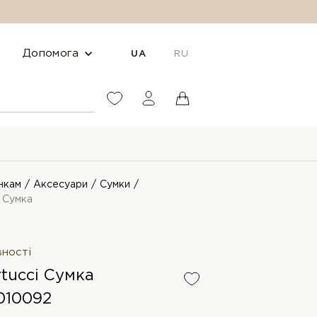
Допомога
UA
RU
нкам
Аксесуари
Сумки
i Сумка
вності
rtucci Сумка
010092