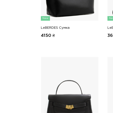
New
Ne
LeBERDES Сумка
Le
4150
₴
36