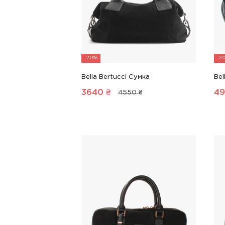
-20%
-2
Bella Bertucci Сумка
Bel
3640
₴
4
4550 ₴