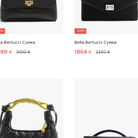
0%
-20%
la Bertucci Сумка
Bella Bertucci Сумка
080
₴
1864
₴
5100 ₴
2330 ₴