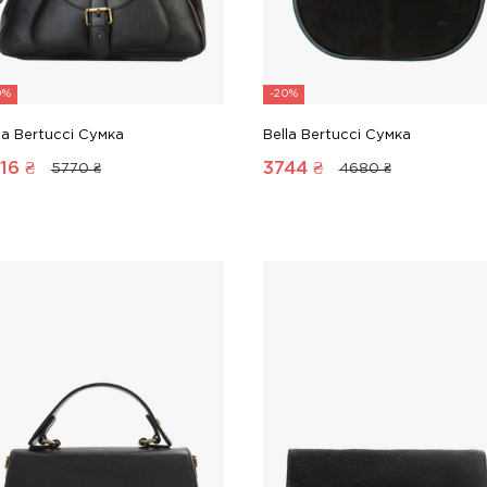
0%
-20%
la Bertucci Сумка
Bella Bertucci Сумка
16
₴
3744
₴
5770 ₴
4680 ₴