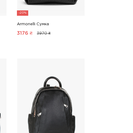
-20%
Armonelli Сумка
3176
₴
3970 ₴