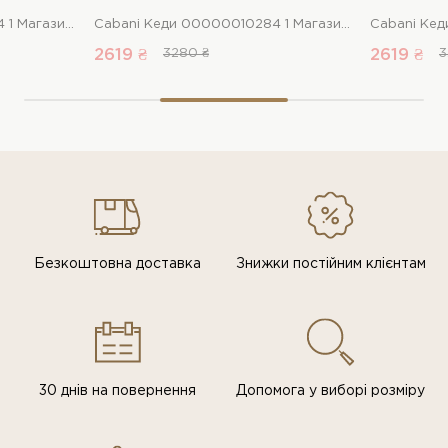
Cabani Кеди 00000010284 1 Магазин взуття “Favorite Shoes”
Cabani Кеди 00000010284 1 Магазин взуття “Favorite Shoes”
2619 ₴
3280 ₴
2619 ₴
3
Безкоштовна доставка
Знижки постiйним клiєнтам
30 днів на повернення
Допомога у виборі розміру