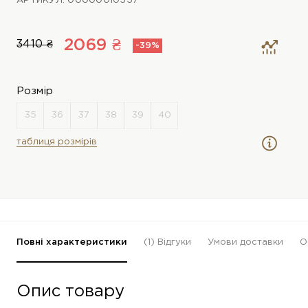
АРТИКУЛ: 00000010557
2069 ₴
3410 ₴
-39%
Розмір
таблиця розмірів
Повні характеристики
(1)
Відгуки
Умови доставки
О
Опис товару