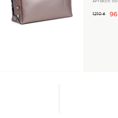
АРТИКУЛ: 00
96
1210 ₴