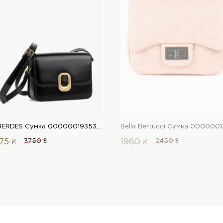
LeBERDES Сумка 00000019353 1 Магазин взуття “Favorite Shoes”
75 ₴
3750 ₴
1960 ₴
2450 ₴