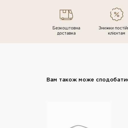
Безкоштовна
Знижки постiй
доставка
клiєнтам
Вам також може сподобати