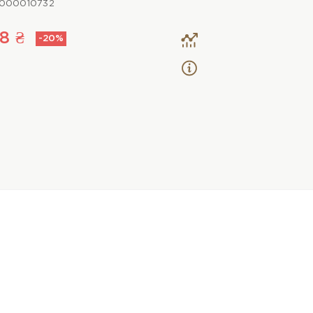
000010732
8 ₴
-20%