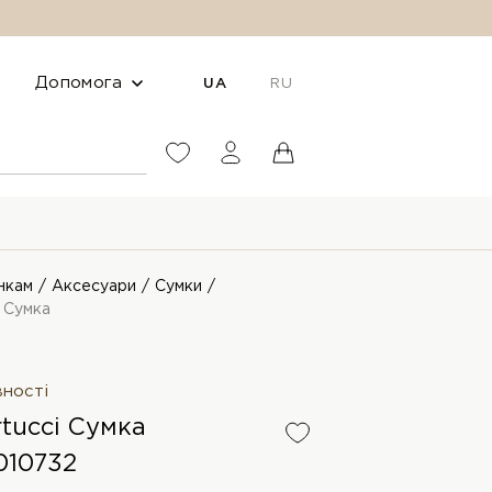
Допомога
UA
RU
нкам
Аксесуари
Сумки
i Сумка
вності
rtucci Сумка
010732