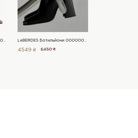
LeBERDES Ботильйони 00000018796 1 Магазин взуття “Favorite Shoes”
LeBERDES Ботильйони 00000016468 1 Магазин взуття “Favorite Shoes”
4549 ₴
6450 ₴
5719 ₴
7950 ₴