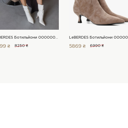
LeBERDES Ботильйони 00000017455 1 Магазин взуття “Favorite Shoes”
99 ₴
8250 ₴
5869 ₴
6990 ₴