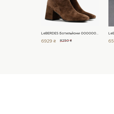
LeBERDES Ботильйони 00000018892 1 Магазин взуття “Favorite Shoes”
6929 ₴
8250 ₴
65