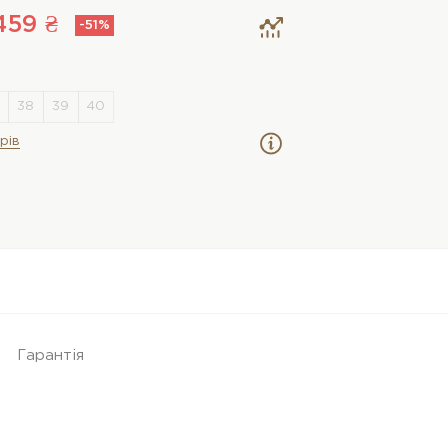
459 ₴
-51%
рів
Гарантія