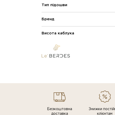
Тип підошви
Бренд
Висота каблука
Безкоштовна
Знижки постiй
доставка
клiєнтам