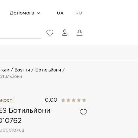
Допомога
UA
RU
нкам
Взуття
Ботильйони
отильйони
0.00
вності
S Ботильйони
010762
000010762