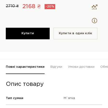
2168 ₴
2710 ₴
-20%
Купити
Купити в один клiк
Повні характеристики
Відгуки
Умови доставки
Обмі
Опис товару
Тип сумки
М`ягка