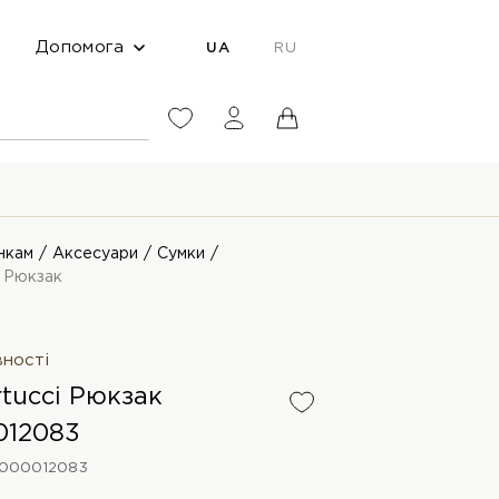
Допомога
UA
RU
нкам
Аксесуари
Сумки
i Рюкзак
вності
rtucci Рюкзак
012083
000012083