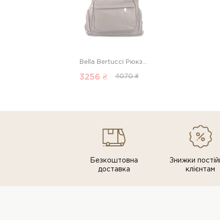
Bella Bertucci Рюкзак 00000012083 1 Магазин взуття “Favorite Shoes”
3256 ₴
4070 ₴
Безкоштовна
Знижки постiй
доставка
клiєнтам