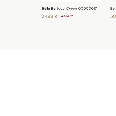
Bella Bertucci Сумка 00000017763 1 Магазин взуття “Favorite Shoes”
3488 ₴
4360 ₴
50