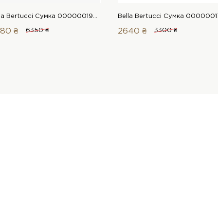
Bella Bertucci Сумка 00000019918 1 Магазин взуття “Favorite Shoes”
80 ₴
6350 ₴
2640 ₴
3300 ₴