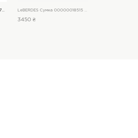
Bella Bertucci Сумка 00000017705 1 Магазин взуття “Favorite Shoes”
LeBERDES Сумка 00000018515 1 Магазин взуття “Favorite Shoes”
3450 ₴
1432 ₴
1790 ₴