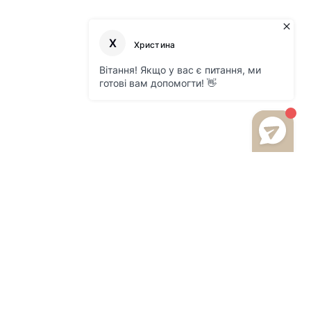
 800 216 959
м. Львів, вул.Щирецька 36, ТК Південний,
вул.Володимирська 2/20
м. Львів вул. Шпитальна, 1 ТЦ "Магнус" 2-
й поверх пн-нд: 10:00-20:00