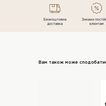
Безкоштовна
Знижки постiй
доставка
клiєнтам
Вам також може сподобати