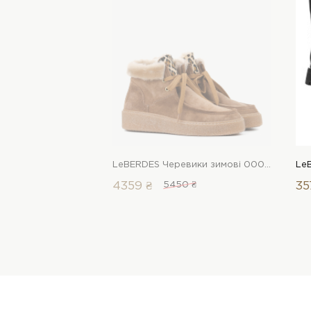
LeBERDES Черевики зимові 00000017692 1 Магазин взуття “Favorite Shoes”
4359 ₴
5450 ₴
35