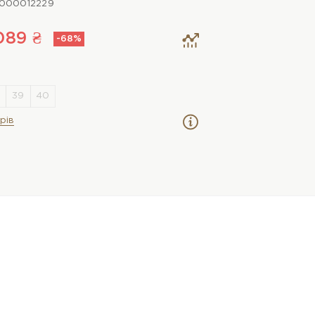
000012229
089 ₴
-68%
рів