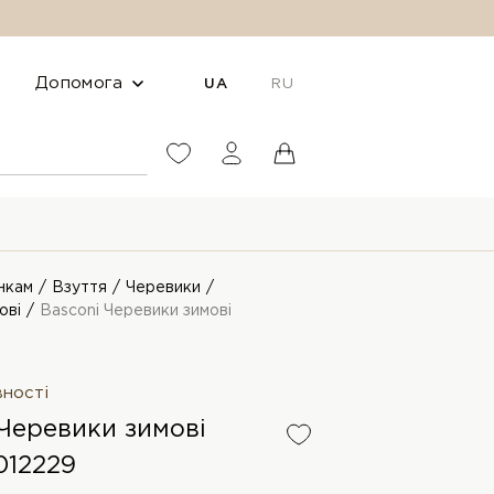
Допомога
UA
RU
нкам
Взуття
Черевики
ові
Basconi Черевики зимові
вності
 Черевики зимові
12229