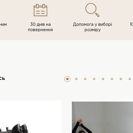
ним
30 днів на
Допомога у виборі
1
повернення
розміру
сь