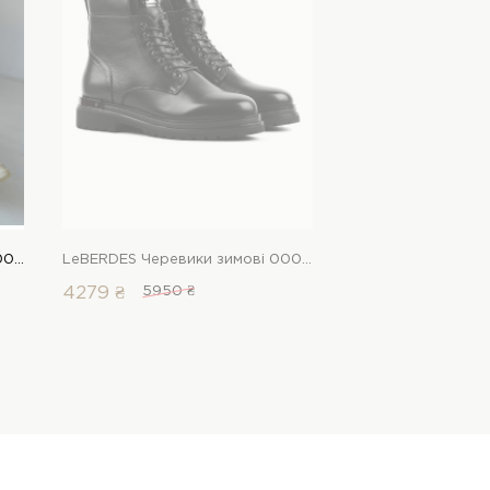
LeBERDES Черевики зимові 00000015335 1 Магазин взуття “Favorite Shoes”
LeBERDES Черевики зимові 00000012022 1 Магазин взуття “Favorite Shoes”
4279 ₴
5950 ₴
6309 ₴
8350 ₴