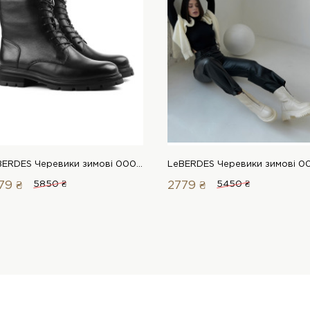
LeBERDES Черевики зимові 00000013923 1 Магазин взуття “Favorite Shoes”
79 ₴
5850 ₴
2779 ₴
5450 ₴