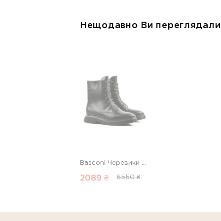
Нещодавно Ви переглядали
Basconi Черевики зимові 00000012229 1 Магазин взуття “Favorite Shoes”
2089 ₴
6550 ₴