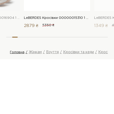
LeBERDES Кросівки 00000016904 1 Магазин взуття “Favorite Shoes”
LeBERDES Кросівки 00000015310 1 Магазин взуття “Favorite Shoes”
2879 ₴
5350 ₴
1349 ₴
4
Жінкам
Взуття
Кросівки та кеди
Кросівк
Головна