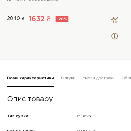
1632 ₴
2040 ₴
-20%
Повні характеристики
Відгуки
Умови доставки
Обмі
Опис товару
Тип сумки
М`ягка