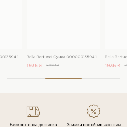
Bella Bertucci Сумка 00000013594 1 Магазин взуття “Favorite Shoes”
Bella Bertucci Сумка 00000013594 1 Магазин взуття “Favorite Shoes”
1936 ₴
2420 ₴
1936 ₴
2
Безкоштовна доставка
Знижки постiйним клiєнтам