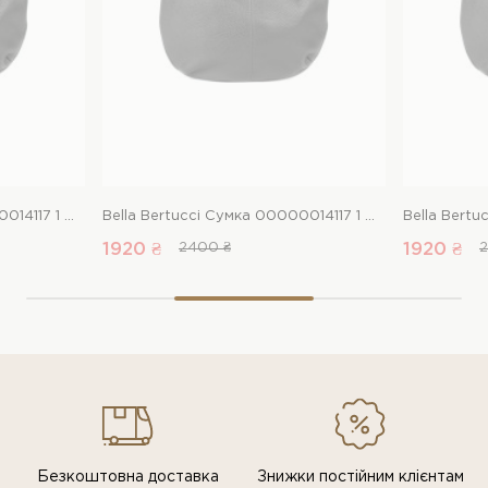
Bella Bertucci Сумка 00000014117 1 Магазин взуття “Favorite Shoes”
Bella Bertucci Сумка 00000014117 1 Магазин взуття “Favorite Shoes”
1920 ₴
2400 ₴
1920 ₴
2
Безкоштовна доставка
Знижки постiйним клiєнтам