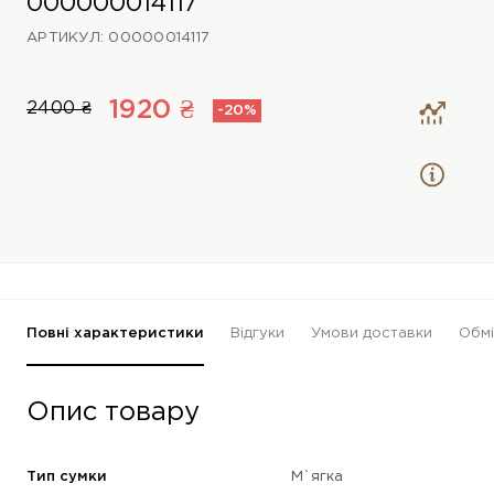
000000014117
АРТИКУЛ: 00000014117
1920 ₴
2400 ₴
-20%
Повні характеристики
Відгуки
Умови доставки
Обмі
Опис товару
Тип сумки
М`ягка