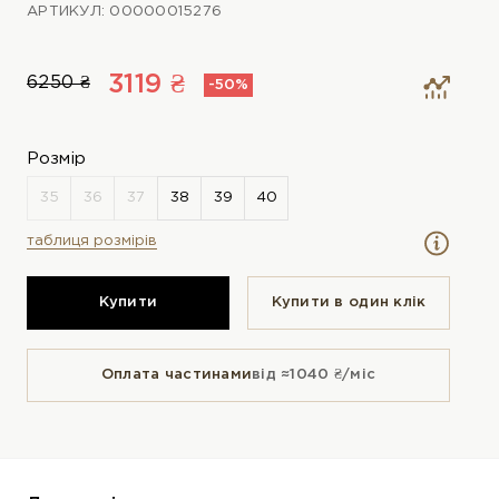
АРТИКУЛ: 00000015276
3119 ₴
6250 ₴
-50%
Розмір
таблиця розмірів
Купити
Купити в один клiк
Оплата частинами
від ≈1040 ₴/міс