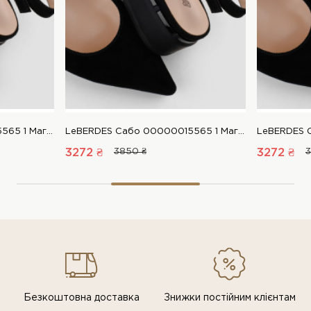
LeBERDES Сабо 00000015565 1 Магазин взуття “Favorite Shoes”
LeBERDES Сабо 00000015565 1 Магазин взуття “Favorite Shoes”
3272 ₴
3850 ₴
3272 ₴
3
Безкоштовна доставка
Знижки постiйним клiєнтам