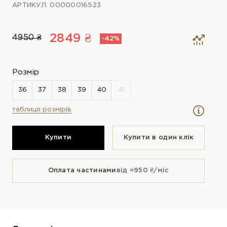
АРТИКУЛ: 00000016523
2849 ₴
4950 ₴
-42%
Розмір
таблиця розмірів
Купити
Купити в один клiк
Оплата частинами
від ≈950 ₴/міс