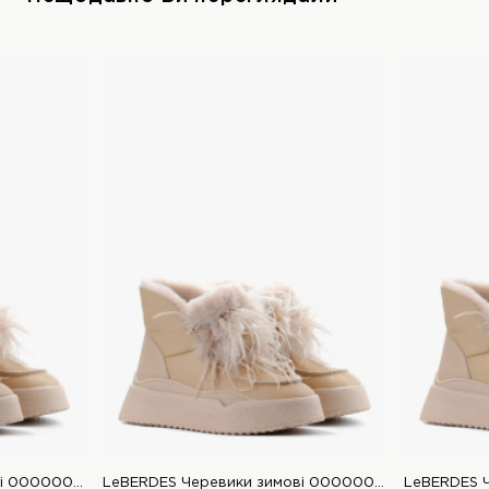
LeBERDES Черевики зимові 00000016523 1 Магазин взуття “Favorite Shoes”
LeBERDES Черевики зимові 00000016523 1 Магазин взуття “Favorite Shoes”