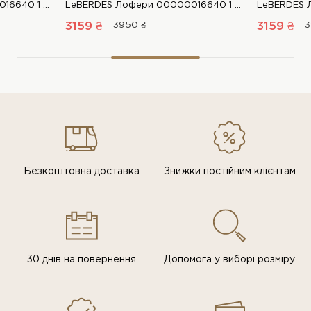
LeBERDES Лофери 00000016640 1 Магазин взуття “Favorite Shoes”
LeBERDES Лофери 00000016640 1 Магазин взуття “Favorite Shoes”
3159 ₴
3950 ₴
3159 ₴
3
Безкоштовна доставка
Знижки постiйним клiєнтам
30 днів на повернення
Допомога у виборі розміру