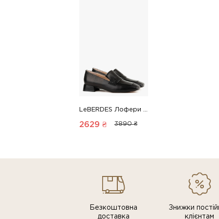
LeBERDES Лофери 00000016938 1 Магазин взуття “Favorite Shoes”
2629 ₴
3890 ₴
Безкоштовна
Знижки постiй
доставка
клiєнтам