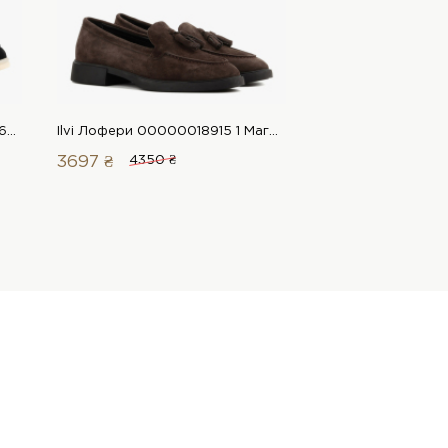
LeBERDES Лофери 00000018654 1 Магазин взуття “Favorite Shoes”
Ilvi Лофери 00000018915 1 Магазин взуття “Favorite Shoes”
3697 ₴
4350 ₴
5057 ₴
5950 ₴