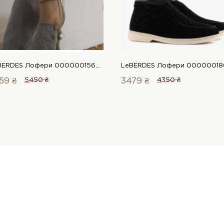
LeBERDES Лофери 00000015691 1 Магазин взуття “Favorite Shoes”
59 ₴
5450 ₴
3479 ₴
4350 ₴