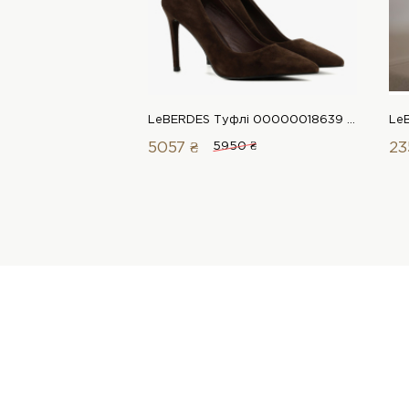
LeBERDES Туфлі 00000018639 1 Магазин взуття “Favorite Shoes”
5057 ₴
5950 ₴
23