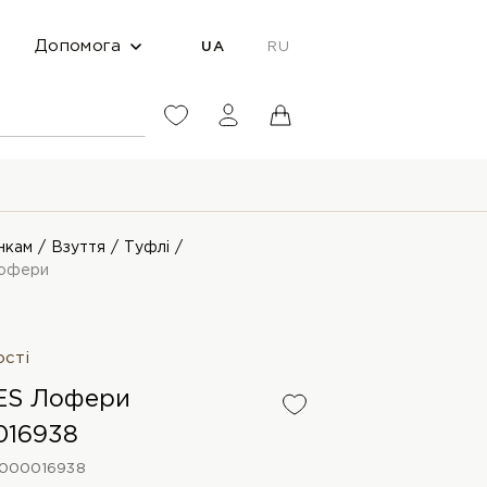
Допомога
UA
RU
нкам
Взуття
Туфлі
офери
ості
ES Лофери
016938
000016938