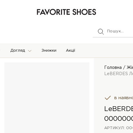
Догляд
Знижки
Акції
Головна
Жі
LeBERDES Л
в наявн
LeBERD
000000
АРТИКУЛ: 00