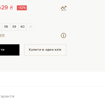
629 ₴
-32%
рів
ити
Купити в один клiк
Гарантія