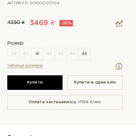
АРТИКУЛ: 00000017104
3469 ₴
4350 ₴
-20%
Розмір
таблиця розмірів
Купити
Купити в один клiк
Оплата частинами
від ≈1156 ₴/міс