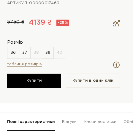
АРТИКУЛ: 00000017469
4139 ₴
5750 ₴
-28%
Розмір
таблиця розмірів
Купити
Купити в один клiк
Повні характеристики
Відгуки
Умови доставки
Обмі