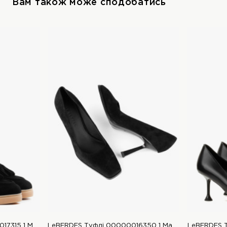
Вам також може сподобатись
LeBERDES Лофери 00000017315 1 Магазин взуття “Favorite Shoes”
LeBERDES Туфлі 00000016350 1 Магазин взуття “Favorite Shoes”