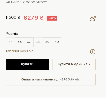
АРТИКУЛ: 00000017622
8279 ₴
11500 ₴
-28%
Розмір
таблиця розмірів
Купити
Купити в один клiк
Оплата частинами
від ≈2760 ₴/міс