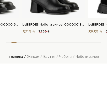
LeBERDES Чоботи зимові 00000016275 1 Магазин взуття “Favorite Shoes”
LeBERDES Чоботи зимові 00000018634 1 Магазин взуття “Favorite Shoes”
5219 ₴
7250 ₴
3839 ₴
Жінкам
Взуття
Чоботи
Чоботи зимові
L
Головна