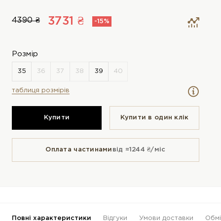
3731 ₴
4390 ₴
-15%
Розмір
таблиця розмірів
Купити
Купити в один клiк
Оплата частинами
від ≈1244 ₴/міс
Повні характеристики
Відгуки
Умови доставки
Обмі