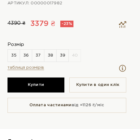
АРТИКУЛ: 00000017982
3379 ₴
4390 ₴
-23%
Розмір
таблиця розмірів
Купити
Купити в один клiк
Оплата частинами
від ≈1126 ₴/міс