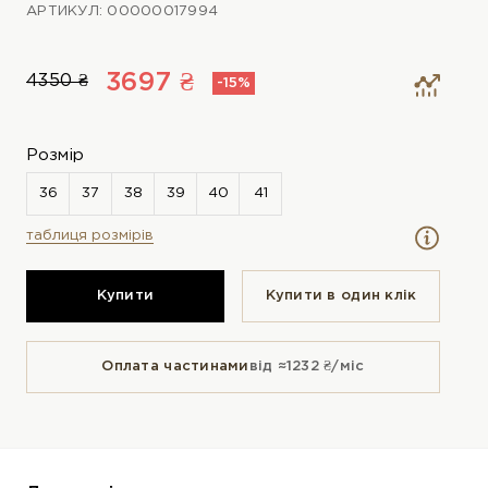
АРТИКУЛ: 00000017994
3697 ₴
4350 ₴
-15%
Розмір
таблиця розмірів
Купити
Купити в один клiк
Оплата частинами
від ≈1232 ₴/міс