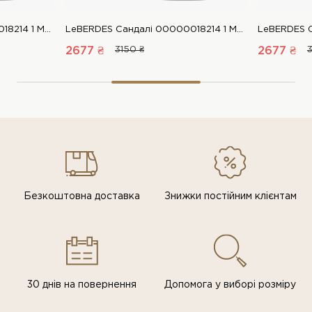
LeBERDES Сандалі 00000018214 1 Магазин взуття “Favorite Shoes”
LeBERDES Сандалі 00000018214 1 Магазин взуття “Favorite Shoes”
2677 ₴
3150 ₴
2677 ₴
3
Безкоштовна доставка
Знижки постiйним клiєнтам
30 днів на повернення
Допомога у виборі розміру