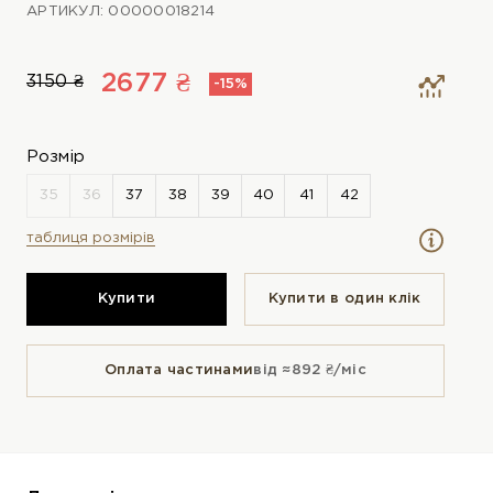
АРТИКУЛ: 00000018214
2677 ₴
3150 ₴
-15%
Розмір
таблиця розмірів
Купити
Купити в один клiк
Оплата частинами
від ≈892 ₴/міс