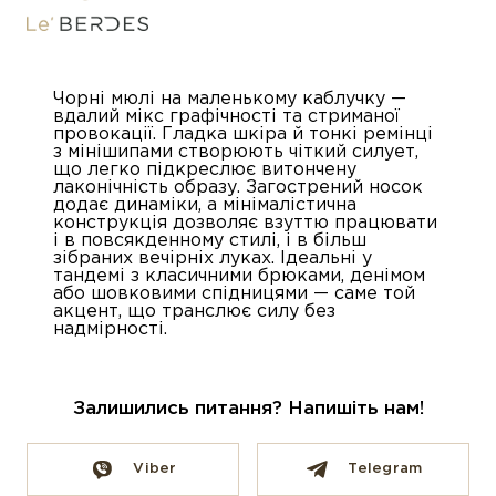
Чорні мюлі на маленькому каблучку —
вдалий мікс графічності та стриманої
провокації. Гладка шкіра й тонкі ремінці
з мінішипами створюють чіткий силует,
що легко підкреслює витончену
лаконічність образу. Загострений носок
додає динаміки, а мінімалістична
конструкція дозволяє взуттю працювати
і в повсякденному стилі, і в більш
зібраних вечірніх луках. Ідеальні у
тандемі з класичними брюками, денімом
або шовковими спідницями — саме той
акцент, що транслює силу без
надмірності.
Залишились питання? Напишіть нам!
Viber
Telegram