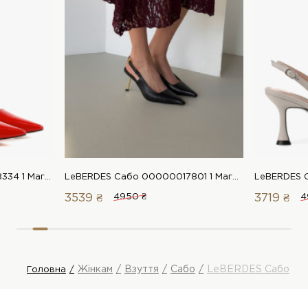
LeBERDES Сабо 00000018334 1 Магазин взуття “Favorite Shoes”
LeBERDES Сабо 00000017801 1 Магазин взуття “Favorite Shoes”
3539 ₴
4950 ₴
3719 ₴
4
Жінкам
Взуття
Сабо
LeBERDES Сабо
Головна