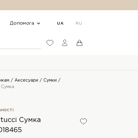
Допомога
UA
RU
нкам
Аксесуари
Сумки
i Сумка
вності
rtucci Сумка
018465