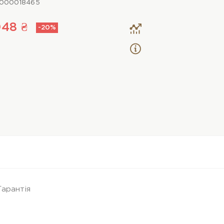
0000018465
48 ₴
-20%
Гарантія