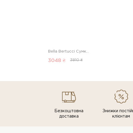
Bella Bertucci Сумка 00000018465 1 Магазин взуття “Favorite Shoes”
3048 ₴
3810 ₴
Безкоштовна
Знижки постiй
доставка
клiєнтам