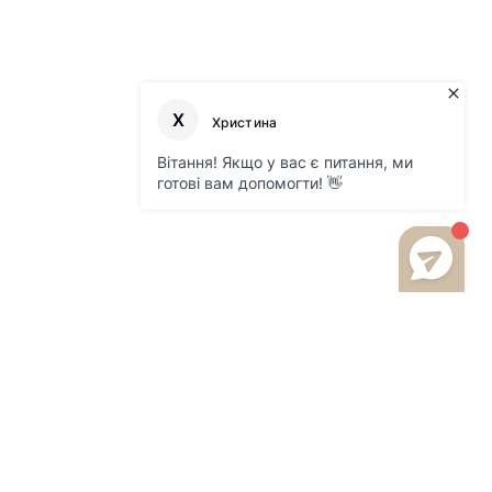
 800 216 959
м. Львів, вул.Щирецька 36, ТК Південний,
вул.Володимирська 2/20