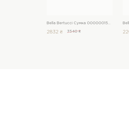
Bella Bertucci Сумка 00000015375 1 Магазин взуття “Favorite Shoes”
2832 ₴
3540 ₴
22