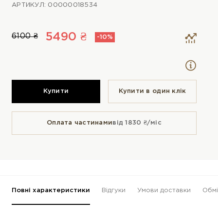
АРТИКУЛ: 00000018534
5490 ₴
6100 ₴
-10%
Купити
Купити в один клiк
Оплата частинами
від 1830 ₴/міс
Повні характеристики
Відгуки
Умови доставки
Обмі