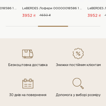
LeBERDES Лофери 00000018586 1 Магазин взуття “Favorite Shoes”
LeBERDES Лофери 00000018586 1 Магазин взуття “Favorite Shoes”
3952 ₴
4650 ₴
3952 ₴
Безкоштовна доставка
Знижки постiйним клiєнтам
30 днів на повернення
Допомога у виборі розміру