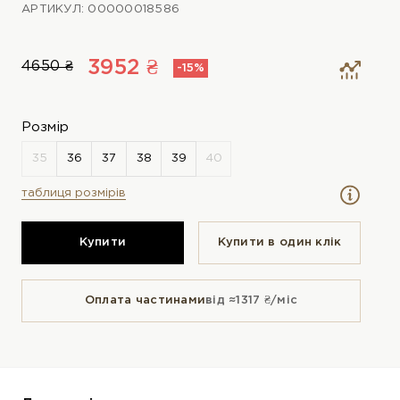
АРТИКУЛ: 00000018586
3952 ₴
4650 ₴
-15%
Розмір
таблиця розмірів
Купити
Купити в один клiк
Оплата частинами
від ≈1317 ₴/міс