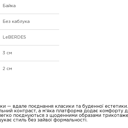
Байка
Без каблука
LeBERDES
3 см
2 см
вики — вдале поєднання класики та буденної естетики
ьний контраст, а м’яка платформа додає комфорту д
 легко поєднуються з щоденними образами трикотажем
шукає стиль без зайвої формальності.