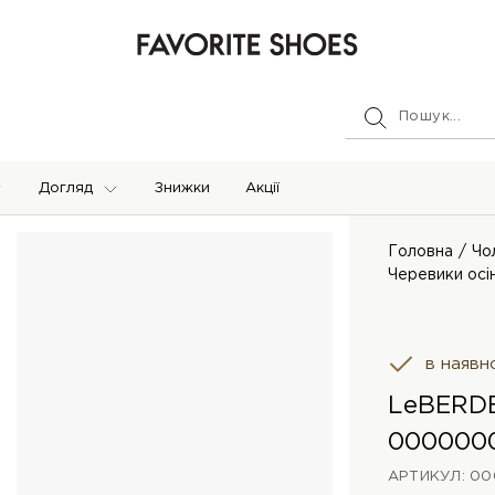
Догляд
Знижки
Акції
Головна
Чо
Черевики осін
в наявн
LeBERDE
000000
АРТИКУЛ: 0