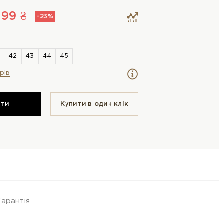
199 ₴
-23%
рів
ити
Купити в один клiк
Гарантія