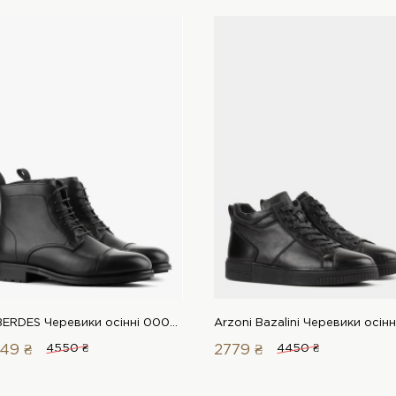
LeBERDES Черевики осінні 00000016376 1 Магазин взуття “Favorite Shoes”
49 ₴
4550 ₴
2779 ₴
4450 ₴