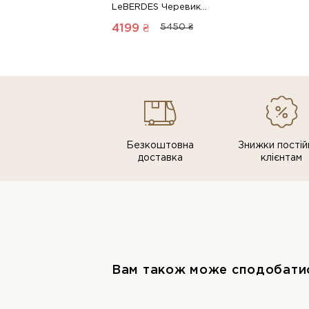
LeBERDES Черевики осінні 00000018658 1 Магазин взуття “Favorite Shoes”
4199 ₴
5450 ₴
Безкоштовна
Знижки постiй
доставка
клiєнтам
Вам також може сподобати