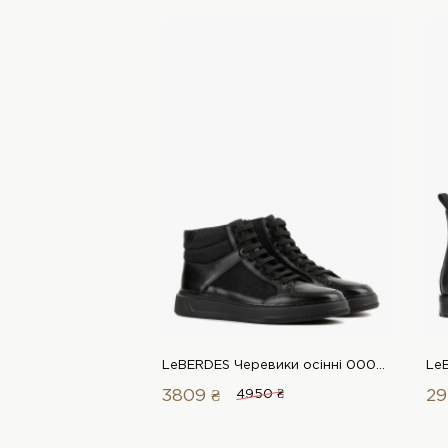
LeBERDES Черевики осінні 00000019021 1 Магазин взуття “Favorite Shoes”
3809 ₴
4950 ₴
29