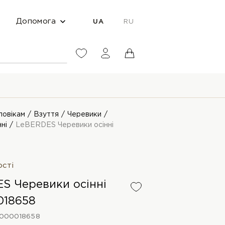
Допомога
UA
RU
ловікам
Взуття
Черевики
ні
LeBERDES Черевики осінні
ості
S Черевики осінні
018658
0000018658