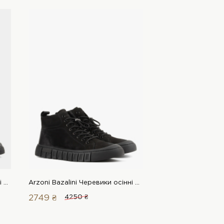
Arzoni Bazalini Черевики осінні 00000016497 1 Магазин взуття “Favorite Shoes”
Arzoni Bazalini Черевики осінні 00000016500 1 Магазин взуття “Favorite Shoes”
2749 ₴
4250 ₴
3129 ₴
4350 ₴