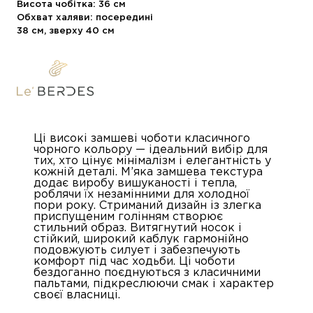
Висота чобітка: 36 см
Обхват халяви: посередині
38 см, зверху 40 см
Ці високі замшеві чоботи класичного
чорного кольору — ідеальний вибір для
тих, хто цінує мінімалізм і елегантність у
кожній деталі. М’яка замшева текстура
додає виробу вишуканості і тепла,
роблячи їх незамінними для холодної
пори року. Стриманий дизайн із злегка
приспущеним голінням створює
стильний образ. Витягнутий носок і
стійкий, широкий каблук гармонійно
подовжують силует і забезпечують
комфорт під час ходьби. Ці чоботи
бездоганно поєднуються з класичними
пальтами, підкреслюючи смак і характер
своєї власниці.