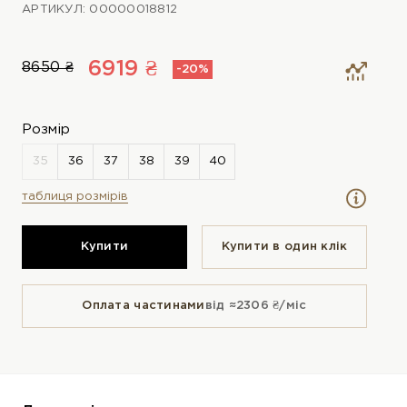
АРТИКУЛ: 00000018812
6919 ₴
8650 ₴
-20%
Розмір
таблиця розмірів
Купити
Купити в один клiк
Оплата частинами
від ≈2306 ₴/міс