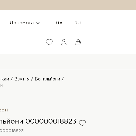
Допомога
UA
RU
нкам
Взуття
Ботильйони
ни
ості
тильйони 000000018823
000018823