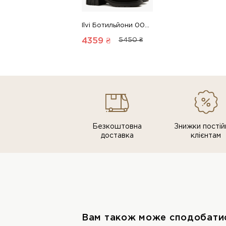
Ilvi Ботильйони 00000018823 1 Магазин взуття “Favorite Shoes”
4359 ₴
5450 ₴
Безкоштовна
Знижки постiй
доставка
клiєнтам
Вам також може сподобати