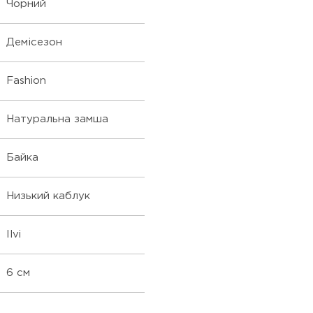
Чорний
Демісезон
Fashion
Натуральна замша
Байка
Низький каблук
Ilvi
6 см