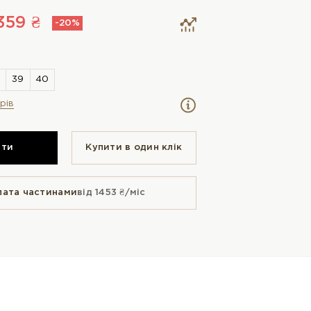
359 ₴
-20%
рів
ити
Купити в один клiк
лата частинами
від 1453 ₴/міс