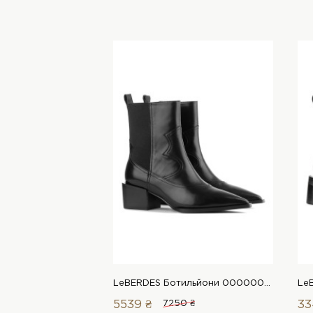
LeBERDES Ботильйони 00000015463 1 Магазин взуття “Favorite Shoes”
5539 ₴
7250 ₴
33