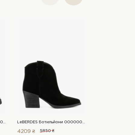
LeBERDES Ботильйони 00000017376 1 Магазин взуття “Favorite Shoes”
LeBERDES Ботильйони 00000017641 1 Магазин взуття “Favorite Shoes”
4209 ₴
5850 ₴
4719 ₴
5550 ₴