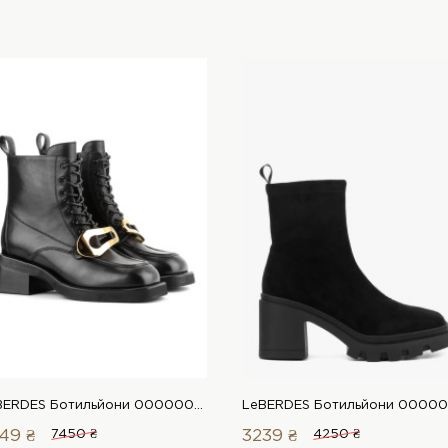
LeBERDES Ботильйони 00000015260 1 Магазин взуття “Favorite Shoes”
49 ₴
7450 ₴
3239 ₴
4250 ₴