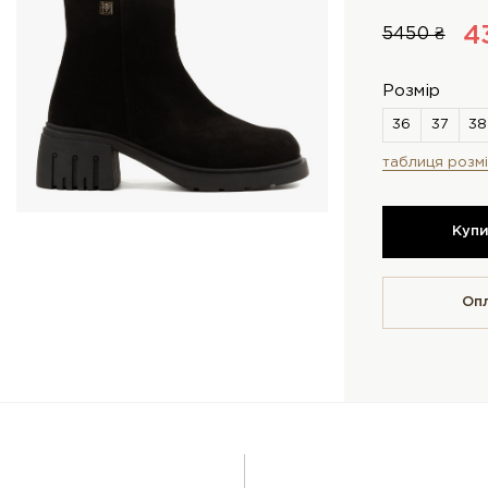
4
5450 ₴
Розмір
таблиця розмі
Куп
Оп