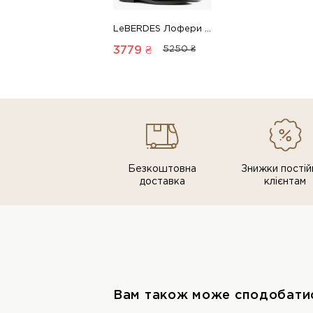
LeBERDES Лофери 00000018860 1 Магазин взуття “Favorite Shoes”
3779 ₴
5250 ₴
Безкоштовна
Знижки постiй
доставка
клiєнтам
Вам також може сподобати