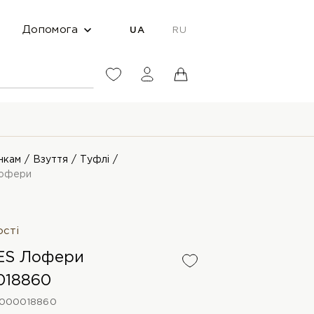
Допомога
UA
RU
нкам
Взуття
Туфлі
офери
ості
ES Лофери
018860
0000018860