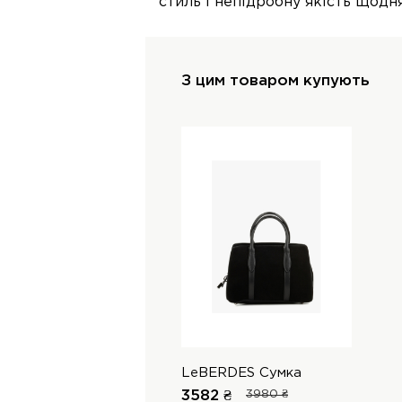
стиль і непідробну якість щодня
З цим товаром купують
LeBERDES Сумка
3582 ₴
3980 ₴