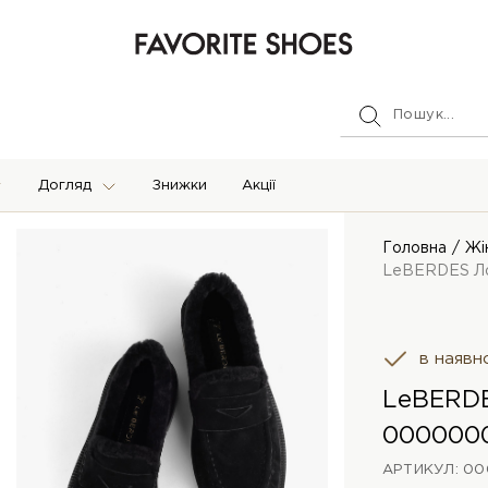
Догляд
Знижки
Акції
Головна
Жі
LeBERDES Л
в наявн
LeBERD
000000
АРТИКУЛ: 0