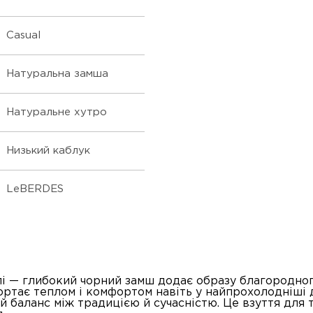
Casual
Натуральна замша
Натуральне хутро
Низький каблук
LeBERDES
і — глибокий чорний замш додає образу благородног
ртає теплом і комфортом навіть у найпрохолодніші дн
баланс між традицією й сучасністю. Це взуття для т