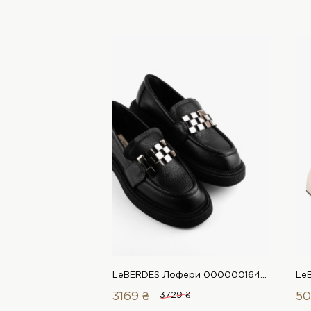
LeBERDES Лофери 00000016450 1 Магазин взуття “Favorite Shoes”
3169 ₴
3729 ₴
50