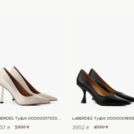
LeBERDES Туфлі 00000017555 1 Магазин взуття “Favorite Shoes”
57 ₴
5950 ₴
3952 ₴
4650 ₴