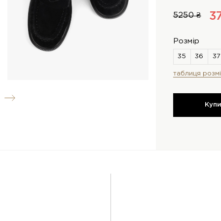
3
5250 ₴
Розмір
таблиця розмі
Куп