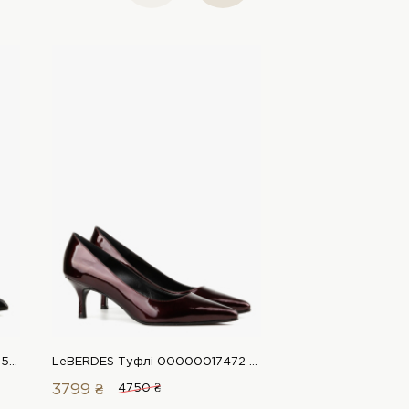
LeBERDES Туфлі 00000018065 1 Магазин взуття “Favorite Shoes”
LeBERDES Туфлі 00000017472 1 Магазин взуття “Favorite Shoes”
3799 ₴
4750 ₴
3867 ₴
4550 ₴