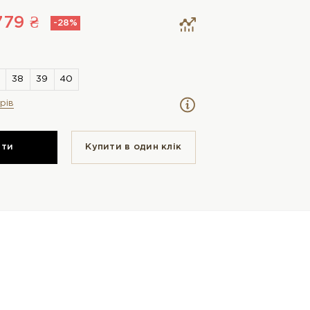
779 ₴
-28%
рів
ити
Купити в один клiк