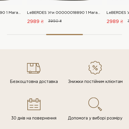
LeBERDES Уги 00000018890 1 Магазин взуття “Favorite Shoes”
LeBERDES Уги 00000018890 1 Магазин взуття “Favorite Shoes”
2989 ₴
3950 ₴
2989 ₴
Безкоштовна доставка
Знижки постiйним клiєнтам
30 днів на повернення
Допомога у виборі розміру