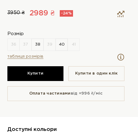
2989 ₴
3950 ₴
-24%
Розмір
таблиця розмірів
Купити
Купити в один клiк
Оплата частинами
від ≈996 ₴/міс
Доступні кольори