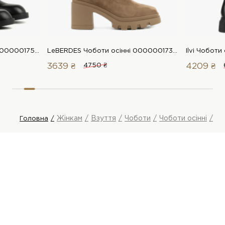
LeBERDES Чоботи осінні 00000017570 1 Магазин взуття “Favorite Shoes”
LeBERDES Чоботи осінні 00000017380 1 Магазин взуття “Favorite Shoes”
3639 ₴
4750 ₴
4209 ₴
Жінкам
Взуття
Чоботи
Чоботи осінні
Le
Головна