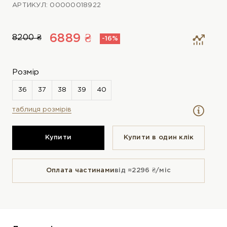
АРТИКУЛ: 00000018922
6889 ₴
8200 ₴
-16%
Розмір
таблиця розмірів
Купити
Купити в один клiк
Оплата частинами
від ≈2296 ₴/міс