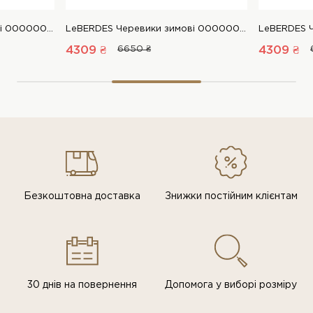
LeBERDES Черевики зимові 00000019015 1 Магазин взуття “Favorite Shoes”
LeBERDES Черевики зимові 00000019015 1 Магазин взуття “Favorite Shoes”
4309 ₴
6650 ₴
4309 ₴
Безкоштовна доставка
Знижки постiйним клiєнтам
30 днів на повернення
Допомога у виборі розміру