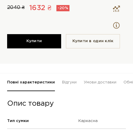
1632 ₴
2040 ₴
-20%
Купити
Купити в один клiк
Повні характеристики
Відгуки
Умови доставки
Обмі
Опис товару
Тип сумки
Каркасна