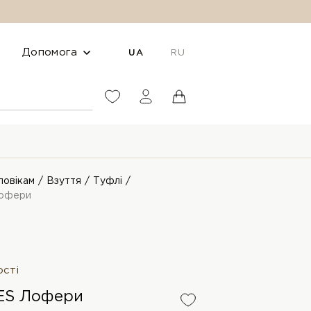
Допомога
UA
RU
ловікам
Взуття
Туфлі
офери
ості
ES Лофери