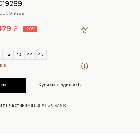
019289
000019289
479 ₴
-20%
рів
ити
Купити в один клiк
ата частинами
від ≈1160 ₴/міс