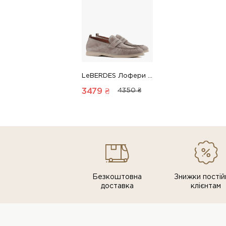
LeBERDES Лофери 00000019289 1 Магазин взуття “Favorite Shoes”
3479 ₴
4350 ₴
Безкоштовна
Знижки постiй
доставка
клiєнтам