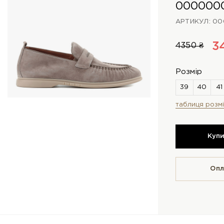
000000
АРТИКУЛ: 00
3
4350 ₴
Розмір
таблиця розмі
Куп
Опл