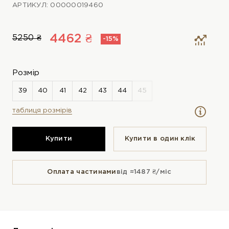
АРТИКУЛ: 00000019460
4462 ₴
5250 ₴
-15%
Розмір
таблиця розмірів
Купити
Купити в один клiк
Оплата частинами
від ≈1487 ₴/міс