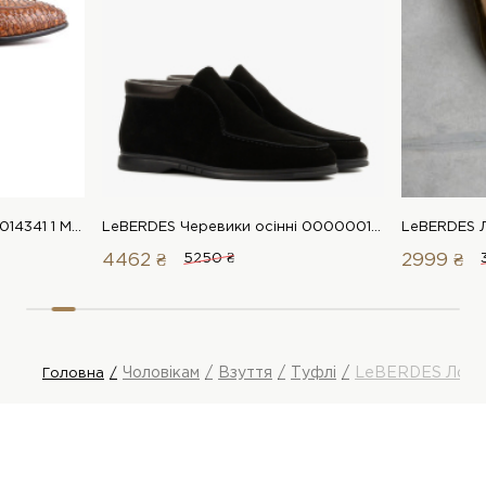
LeBERDES Лофери 00000014341 1 Магазин взуття “Favorite Shoes”
LeBERDES Черевики осінні 00000018944 1 Магазин взуття “Favorite Shoes”
4462 ₴
5250 ₴
2999 ₴
Чоловікам
Взуття
Туфлі
LeBERDES Лоф
Головна