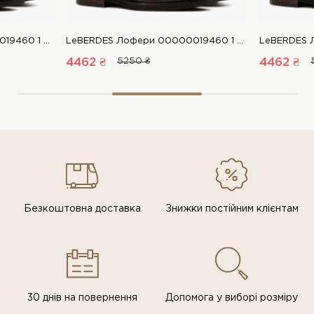
LeBERDES Лофери 00000019460 1 Магазин взуття “Favorite Shoes”
LeBERDES Лофери 00000019460 1 Магазин взуття “Favorite Shoes”
4462 ₴
5250 ₴
4462 ₴
Безкоштовна доставка
Знижки постiйним клiєнтам
30 днів на повернення
Допомога у виборі розміру