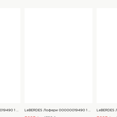
LeBERDES Лофери 00000019490 1 Магазин взуття “Favorite Shoes”
LeBERDES Лофери 00000019490 1 Магазин взуття “Favorite Shoes”