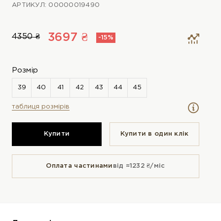
АРТИКУЛ: 00000019490
3697 ₴
4350 ₴
-15%
Розмір
таблиця розмірів
Купити
Купити в один клiк
Оплата частинами
від ≈1232 ₴/міс