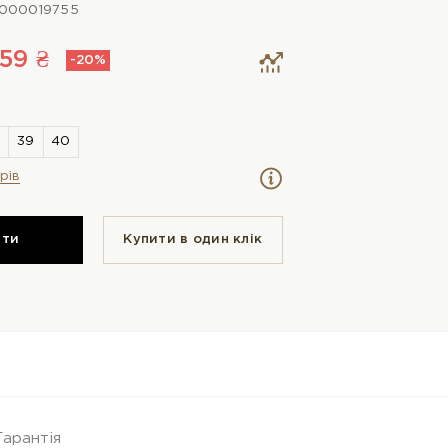
000019755
59 ₴
-20%
рів
ити
Купити в один клiк
Гарантія