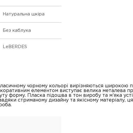
Натуральна шкіра
Без каблука
LeBERDES
 класичному чорному кольорі вирізняються широкою 
коративним елементом виступає велика металева п
ту форму. Пласка підошва в тон виробу та м’яка усті
 Завдяки стриманому дизайну та якісному матеріалу, ц
роба.