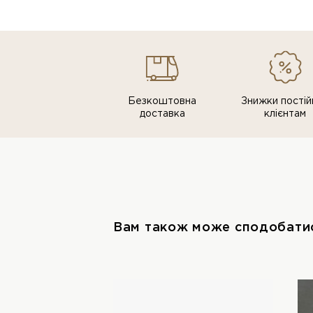
Безкоштовна
Знижки постiй
доставка
клiєнтам
Вам також може сподобати