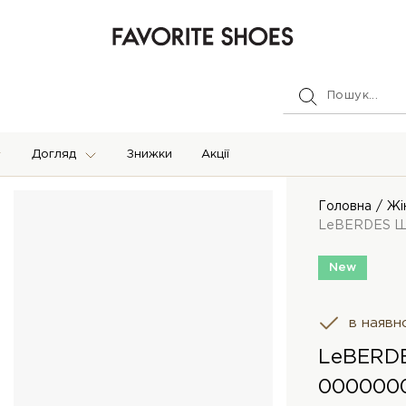
Догляд
Знижки
Акції
Головна
Жі
LeBERDES Шл
New
в наявн
LeBERDE
0000000