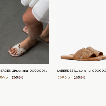
LeBERDES Шльопанці 00000018372 1 Магазин взуття “Favorite Shoes”
59 ₴
3950 ₴
2252 ₴
2650 ₴