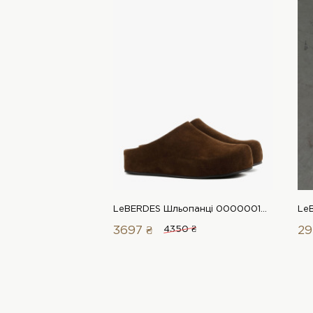
LeBERDES Шльопанці 00000019455 1 Магазин взуття “Favorite Shoes”
3697 ₴
4350 ₴
29