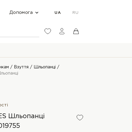
Допомога
UA
RU
нкам
Взуття
Шльопанці
ьопанці
ості
S Шльопанці
19755