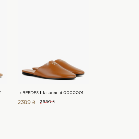
LeBERDES Шльопанці 00000019873 1 Магазин взуття “Favorite Shoes”
LeBERDES Шльопанці 00000018106 1 Магазин взуття “Favorite Shoes”
2389 ₴
3550 ₴
899 ₴
3250 ₴