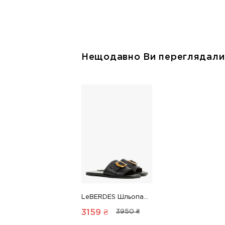
Нещодавно Ви переглядали
LeBERDES Шльопанці 00000019755 1 Магазин взуття “Favorite Shoes”
3159 ₴
3950 ₴