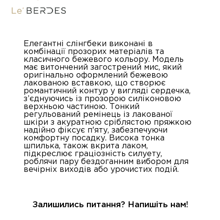
Елегантні слінгбеки виконані в
комбінації прозорих матеріалів та
класичного бежевого кольору. Модель
має витончений загострений мис, який
оригінально оформлений бежевою
лакованою вставкою, що створює
романтичний контур у вигляді сердечка,
з’єднуючись із прозорою силіконовою
верхньою частиною. Тонкий
регульований ремінець із лакованої
шкіри з акуратною сріблястою пряжкою
надійно фіксує п'яту, забезпечуючи
комфортну посадку. Висока тонка
шпилька, також вкрита лаком,
підкреслює граціозність силуету,
роблячи пару бездоганним вибором для
вечірніх виходів або урочистих подій.
Залишились питання? Напишіть нам!