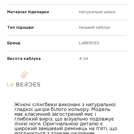
Матеріал підкладки
Натуральна шкіра
Тип підошви
Низький каблук
Бренд
LeBERDES
Висота каблука
4 см
Жіночі слінгбеки виконані з натуральної
гладкої шкіри білого кольору. Модель
має класичний загострений мис і
глибокий виріз, що візуально подовжує
лінію ноги. Оригінальною деталю є
широкий замшевий ремінець на п'яті, що
поєднується з тонким шкіряним